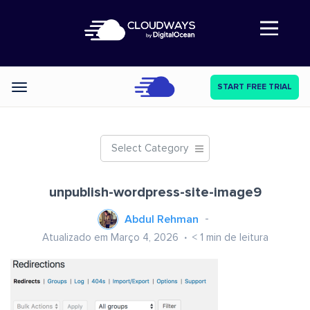
Abre a navegação
START FREE TRIAL
Categories
Select Category
unpublish-wordpress-site-image9
Abdul Rehman
Atualizado em Março 4, 2026
< 1
min de leitura