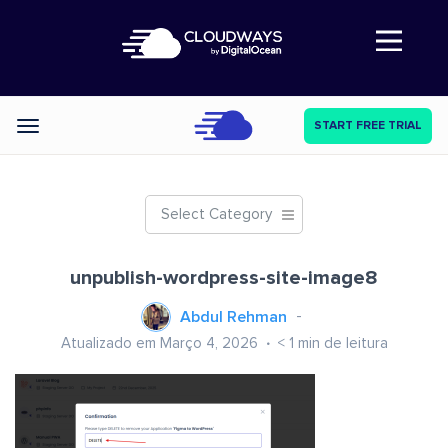
Abre a navegação
START FREE TRIAL
Categories
Select Category
unpublish-wordpress-site-image8
Abdul Rehman
Atualizado em Março 4, 2026
< 1
min de leitura