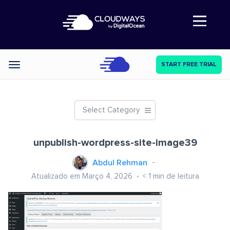
Abre a navegação
START FREE TRIAL
Categories
Select Category
unpublish-wordpress-site-image39
Abdul Rehman
Atualizado em Março 4, 2026
< 1
min de leitura