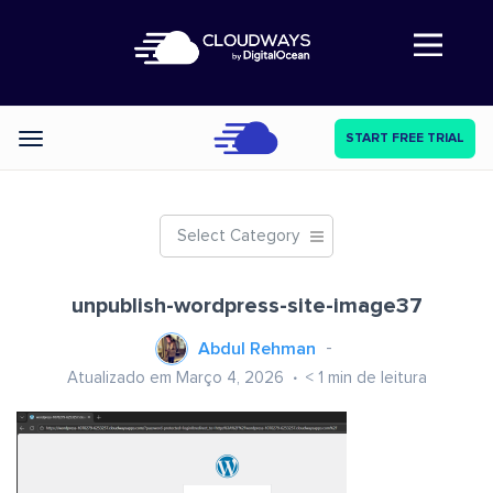
Abre a navegação
START FREE TRIAL
Categories
Select Category
unpublish-wordpress-site-image37
Abdul Rehman
Atualizado em Março 4, 2026
< 1
min de leitura