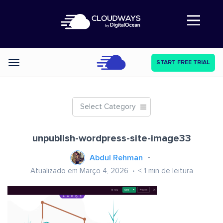
Abre a navegação
START FREE TRIAL
Categories
Select Category
unpublish-wordpress-site-image33
Abdul Rehman
Atualizado em Março 4, 2026
< 1
min de leitura