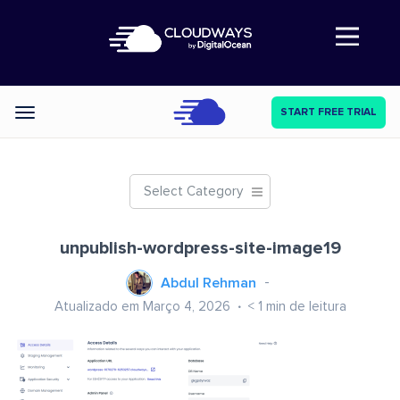
Abre a navegação
START FREE TRIAL
Categories
Select Category
unpublish-wordpress-site-image19
Abdul Rehman
Atualizado em Março 4, 2026
< 1
min de leitura