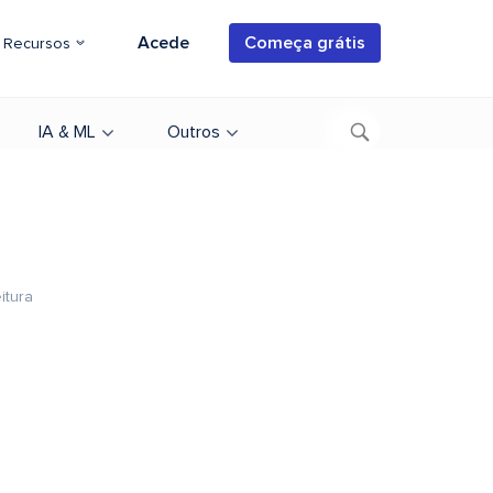
Acede
Começa grátis
Recursos
IA & ML
Outros
itura