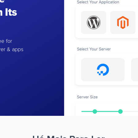
 Its
e for
ver & apps