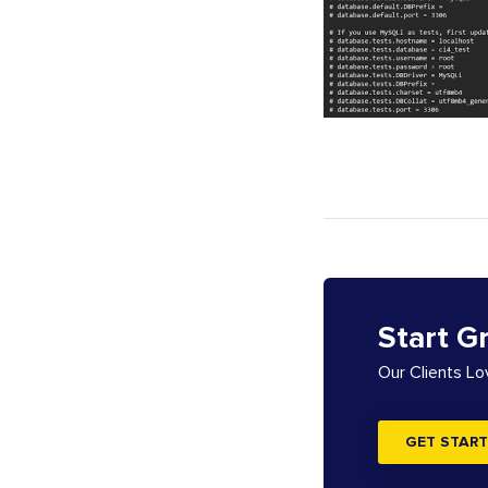
Start G
Our Clients L
GET START