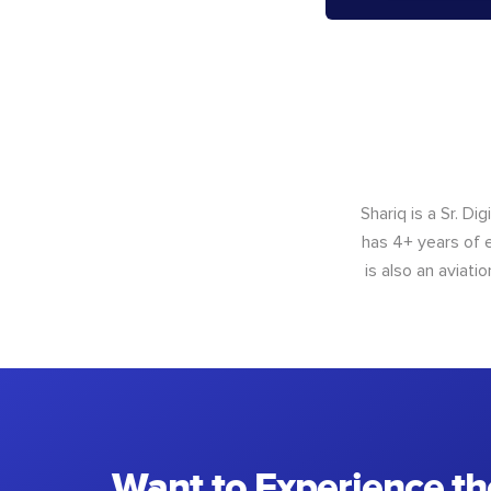
Shariq is a Sr. D
has 4+ years of e
is also an aviat
Want to Experience th