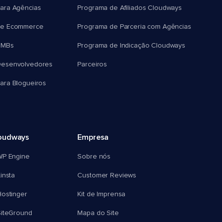
ara Agências
Programa de Afiliados Cloudways
e Ecommerce
Programa de Parceria com Agências
SMBs
Programa de Indicação Cloudways
esenvolvedores
Parceiros
ra Blogueiros
oudways
Empresa
WP Engine
Sobre nós
insta
Customer Reviews
ostinger
Kit de Imprensa
SiteGround
Mapa do Site