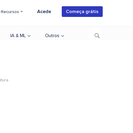
Acede
Começa grátis
Recursos
IA & ML
Outros
itura