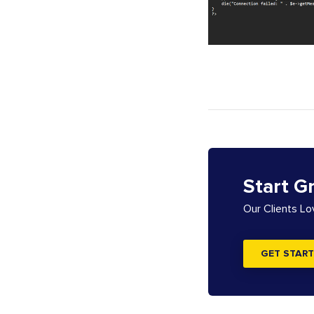
Start G
Our Clients L
GET START