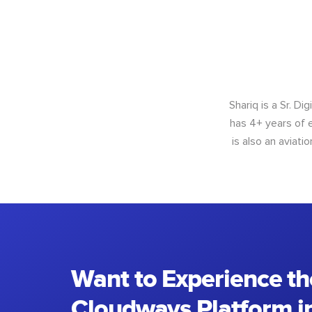
Shariq is a Sr. D
has 4+ years of e
is also an aviat
Want to Experience th
Cloudways Platform in