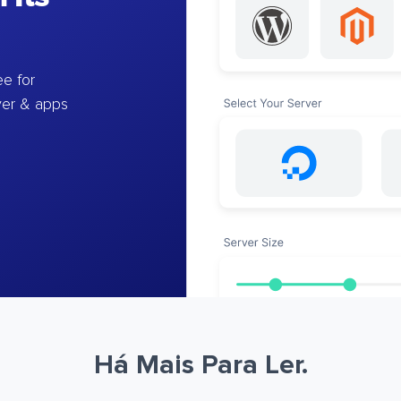
e for
ver & apps
Há Mais Para Ler.