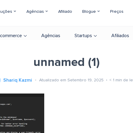
luções
Agências
Afiliado
Blogue
Preços
-commerce
Agências
Startups
Afiliados
unnamed (1)
Shariq Kazmi
Atualizado em Setembro 19, 2025
< 1
min de le