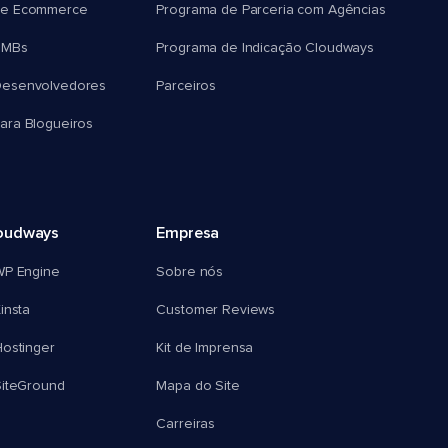
e Ecommerce
Programa de Parceria com Agências
SMBs
Programa de Indicação Cloudways
esenvolvedores
Parceiros
ra Blogueiros
oudways
Empresa
WP Engine
Sobre nós
insta
Customer Reviews
ostinger
Kit de Imprensa
SiteGround
Mapa do Site
Carreiras