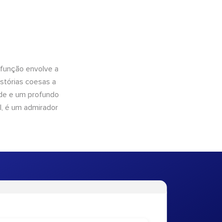
 função envolve a
istórias coesas a
dade e um profundo
l, é um admirador