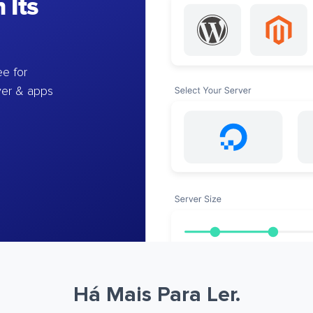
 Its
e for
ver & apps
Há Mais Para Ler.