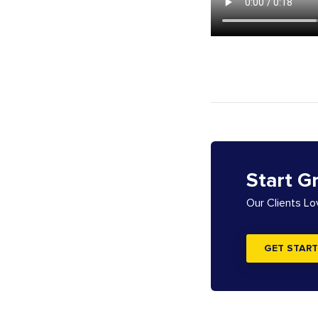
Start G
Our Clients L
GET START