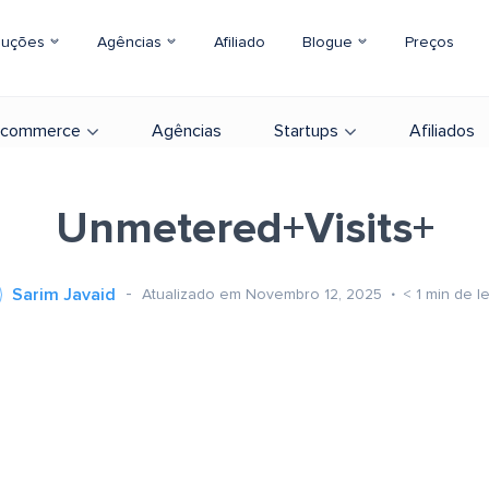
luções
Agências
Afiliado
Blogue
Preços
-commerce
Agências
Startups
Afiliados
Unmetered+Visits+
Sarim Javaid
Atualizado em Novembro 12, 2025
< 1
min de le