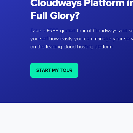
Cloudways Platform in
Full Glory?
Take a FREE guided tour of Cloudways and se
yourself how easily you can manage your ser
on the leading cloud-hosting platform.
START MY TOUR