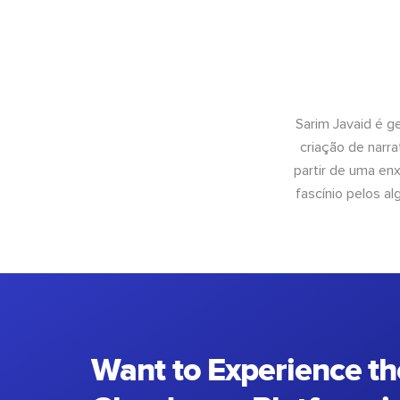
Sarim Javaid é g
criação de narra
partir de uma enx
fascínio pelos a
Want to Experience th