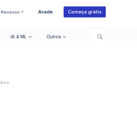
Acede
Começa grátis
Recursos
IA & ML
Outros
itura