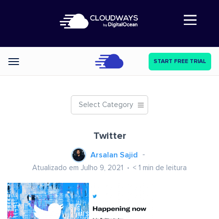
Abre a navegação
START FREE TRIAL
Categories
Select Category
Twitter
Arsalan Sajid
Atualizado em Julho 9, 2021
< 1
min de leitura