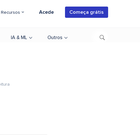
Acede
Começa grátis
Recursos
IA & ML
Outros
itura