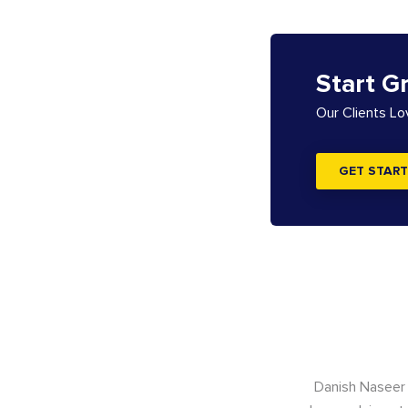
Start G
Our Clients L
GET START
Danish Naseer