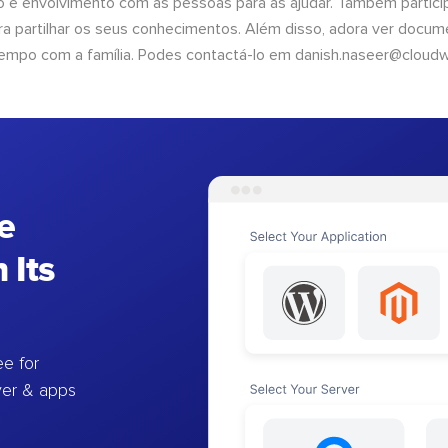
 e envolvimento com as pessoas para as ajudar. Também partici
 partilhar os seus conhecimentos. Além disso, adora ver documen
empo com a família. Podes contactá-lo em
danish.naseer@cloud
e
 Its
e for
ver & apps