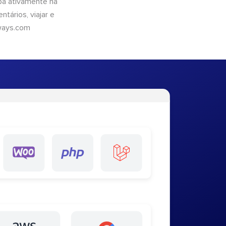
pa ativamente na
tários, viajar e
ways.com