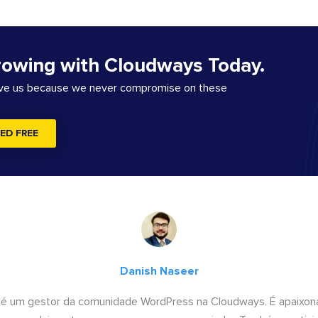
rowing with Cloudways Today.
ove us because we never compromise on these
ED FREE
Danish Naseer
 é um gestor da comunidade WordPress na Cloudways. É apaixona