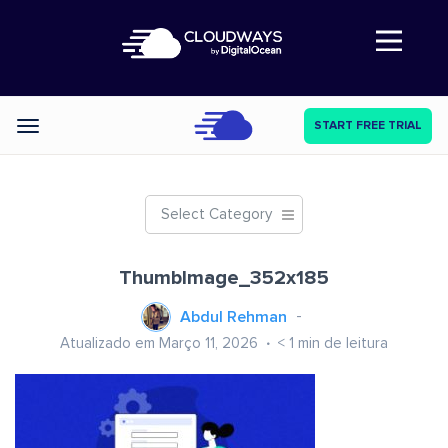
Abre a navegação
START FREE TRIAL
Categories
Select Category
ThumbImage_352x185
Abdul Rehman
Atualizado em Março 11, 2026
< 1
min de leitura