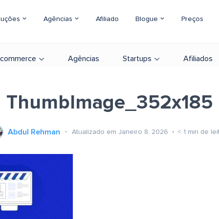
luções
Agências
Afiliado
Blogue
Preços
-commerce
Agências
Startups
Afiliados
ThumbImage_352x185
Abdul Rehman
Atualizado em Janeiro 8, 2026
< 1
min de lei