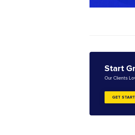
Start G
Our Clients L
GET START