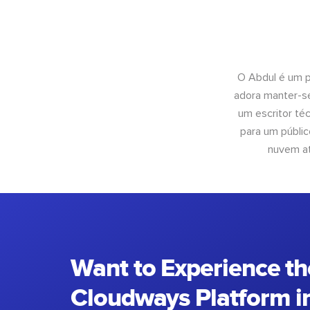
O Abdul é um pr
adora manter-se
um escritor té
para um públic
nuvem at
Want to Experience th
Cloudways Platform in