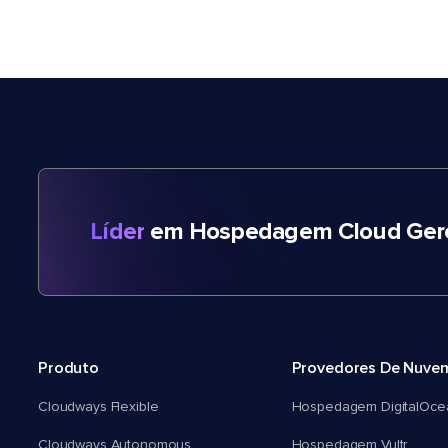
Líder
em Hospedagem Cloud Gere
Produto
Provedores De Nuve
Cloudways Flexible
Hospedagem DigitalOce
Cloudways Autonomous
Hospedagem Vultr