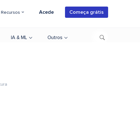
Acede
Começa grátis
Recursos
IA & ML
Outros
tura