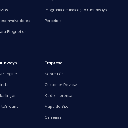
SMBs
Programa de Indicação Cloudways
esenvolvedores
Parceiros
ra Blogueiros
oudways
Empresa
WP Engine
Sobre nós
insta
Customer Reviews
ostinger
Kit de Imprensa
SiteGround
Mapa do Site
Carreiras