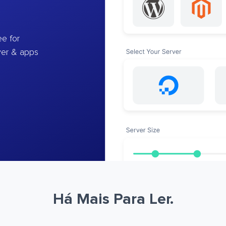
e for
ver & apps
Há Mais Para Ler.