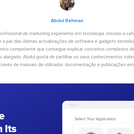
Abdul Rehman
ofissional de marketing experiente em tecnologia, movido a café 
 a par das últimas actualizações de software e gadgets tecnol
cnico competente que consegue explicar conceitos complexos d
o alargado. Abdul gosta de partilhar os seus conhecimentos sobre
ravés de manuais de utilizador, documentação e publicações em
e
 Its