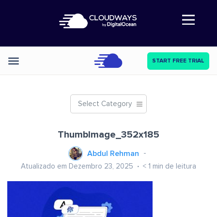
Abre a navegação
START FREE TRIAL
Categories
Select Category
ThumbImage_352x185
Abdul Rehman
Atualizado em Dezembro 23, 2025
< 1
min de leitura