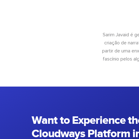
Sarim Javaid é g
criação de narra
partir de uma enx
fascínio pelos a
Want to Experience th
Cloudways Platform in