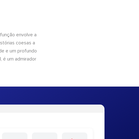
 função envolve a
istórias coesas a
dade e um profundo
l, é um admirador