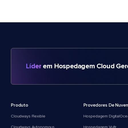
Líder
em Hospedagem Cloud Gere
Produto
Provedores De Nuve
Cloudways Flexible
Hospedagem DigitalOce
Cloudways Autonomous
Hospedagem Vultr