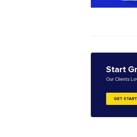
Start G
Our Clients L
GET START