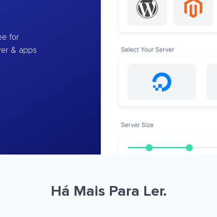
e for
ver & apps
Há Mais Para Ler.