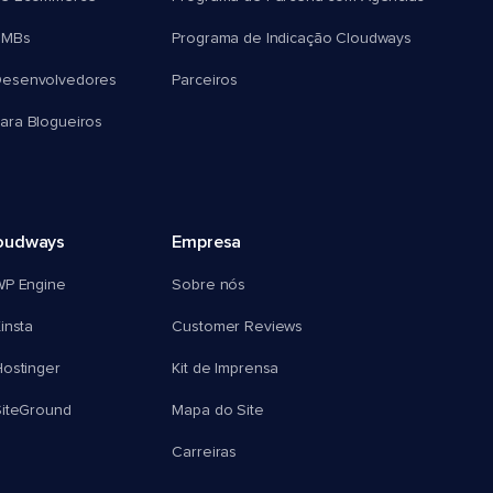
SMBs
Programa de Indicação Cloudways
esenvolvedores
Parceiros
ra Blogueiros
oudways
Empresa
WP Engine
Sobre nós
insta
Customer Reviews
ostinger
Kit de Imprensa
SiteGround
Mapa do Site
Carreiras