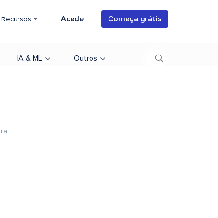
Acede
Começa grátis
Recursos
IA & ML
Outros
ura