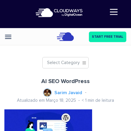
Abre a navegação
START FREE TRIAL
Categories
Select Category
AI SEO WordPress
Sarim Javaid
Atualizado em Março 18, 2025
< 1
min de leitura