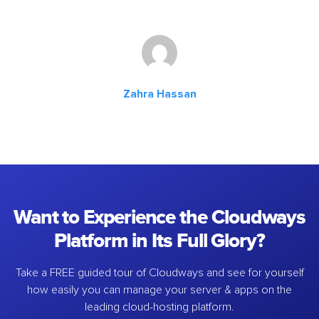
Zahra Hassan
Want to Experience the Cloudways
Platform in Its Full Glory?
Take a FREE guided tour of Cloudways and see for yourself
how easily you can manage your server & apps on the
leading cloud-hosting platform.