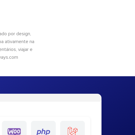
do por design,
pa ativamente na
tários, viajar e
ways.com