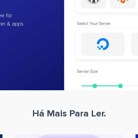
e for
ver & apps
Há Mais Para Ler.