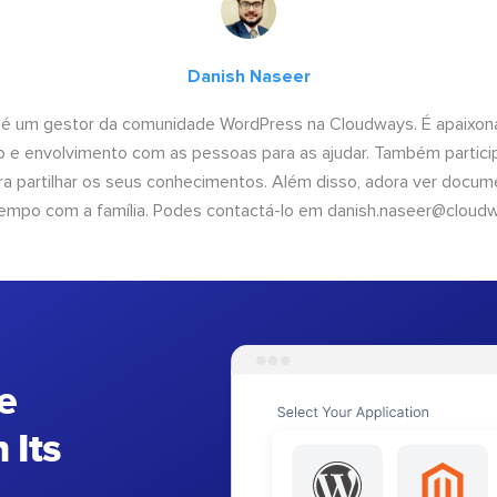
Danish Naseer
 é um gestor da comunidade WordPress na Cloudways. É apaixona
 e envolvimento com as pessoas para as ajudar. Também partici
 partilhar os seus conhecimentos. Além disso, adora ver documen
empo com a família. Podes contactá-lo em
danish.naseer@cloud
e
 Its