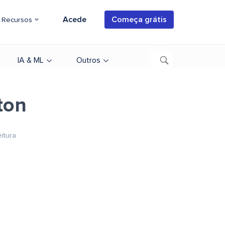
Acede
Começa grátis
Recursos
IA & ML
Outros
ton
eitura