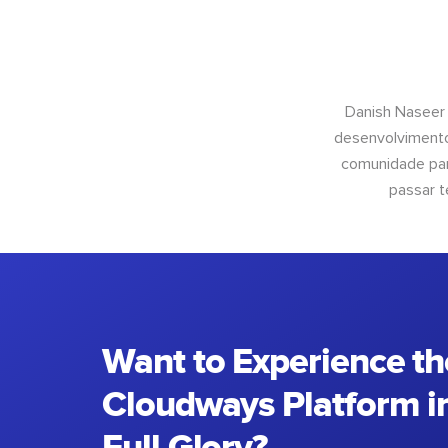
Danish Naseer
desenvolvimento
comunidade para
passar t
Want to Experience th
Cloudways Platform in