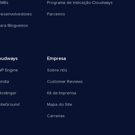
SMBs
Programa de Indicação Cloudways
esenvolvedores
Parceiros
ra Blogueiros
oudways
Empresa
WP Engine
Sobre nós
insta
Customer Reviews
ostinger
Kit de Imprensa
SiteGround
Mapa do Site
Carreiras