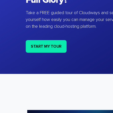
Full Glory?
Take a FREE guided tour of Cloudways and se
yourself how easily you can manage your ser
on the leading cloud-hosting platform.
START MY TOUR