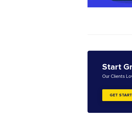
Start G
Our Clients L
GET START