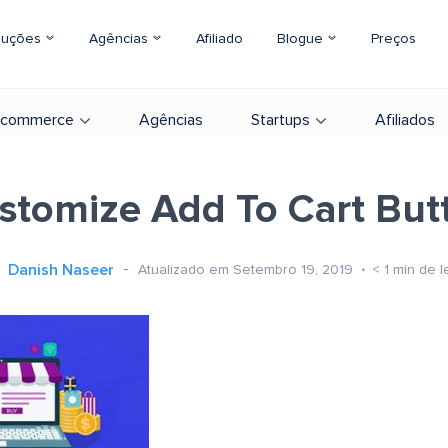
luções
Agências
Afiliado
Blogue
Preços
-commerce
Agências
Startups
Afiliados
stomize Add To Cart But
Danish Naseer
Atualizado em Setembro 19, 2019
< 1
min de l