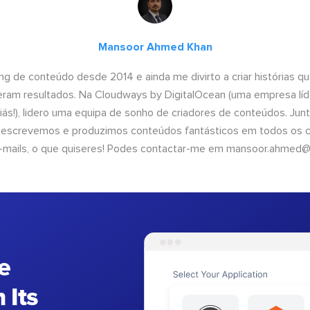
Mansoor Ahmed Khan
ng de conteúdo desde 2014 e ainda me divirto a criar histórias 
geram resultados. Na Cloudways by DigitalOcean (uma empresa líd
iás!), lidero uma equipa de sonho de criadores de conteúdos. Ju
, escrevemos e produzimos conteúdos fantásticos em todos os ca
e-mails, o que quiseres! Podes contactar-me em
mansoor.ahmed@
e
 Its