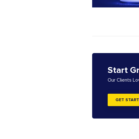
Start G
Our Clients L
GET START