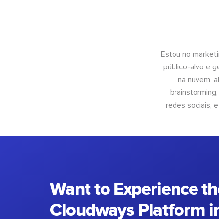
Estou no marketi
público-alvo e 
na nuvem, al
brainstorming
redes sociais, 
Want to Experience th
Cloudways Platform in