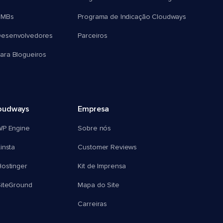
SMBs
Programa de Indicação Cloudways
esenvolvedores
Parceiros
ra Blogueiros
oudways
Empresa
WP Engine
Sobre nós
insta
Customer Reviews
ostinger
Kit de Imprensa
SiteGround
Mapa do Site
Carreiras