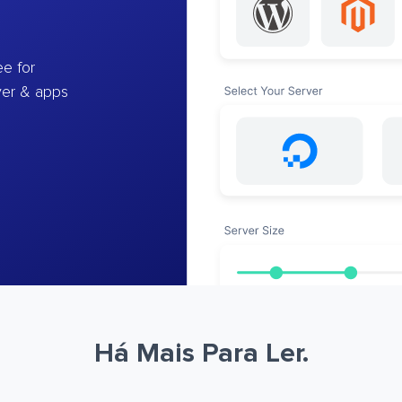
e for
ver & apps
Há Mais Para Ler.