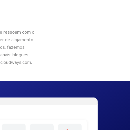
que ressoam com o
er de alojamento
ntos, fazemos
nais: blogues,
cloudways.com
.