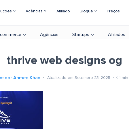
luções
Agências
Afiliado
Blogue
Preços
-commerce
Agências
Startups
Afiliados
thrive web designs og
nsoor Ahmed Khan
Atualizado em Setembro 23, 2025
< 1
min 