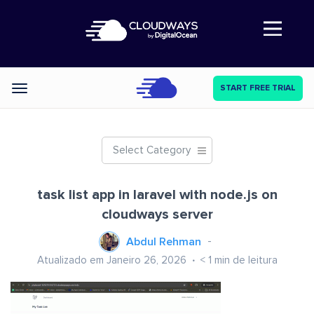
Abre a navegação
START FREE TRIAL
Categories
Select Category
task list app in laravel with node.js on
cloudways server
Abdul Rehman
Atualizado em Janeiro 26, 2026
< 1
min de leitura