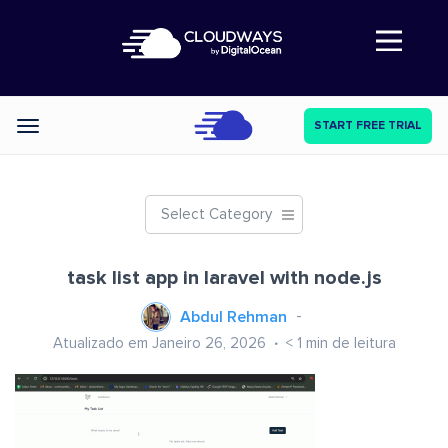
Abre a navegação
START FREE TRIAL
Categories
Select Category
task list app in laravel with node.js
Abdul Rehman
Atualizado em Janeiro 26, 2026
< 1
min de leitura