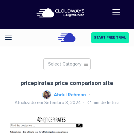
Abre a navegação
START FREE TRIAL
Categories
Select Category
pricepirates price comparison site
Abdul Rehman
Atualizado em Setembro 3, 2024
< 1
min de leitura