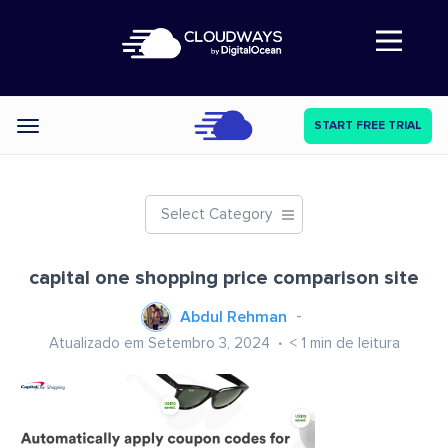
Abre a navegação
START FREE TRIAL
Categories
Select Category
capital one shopping price comparison site
Abdul Rehman
Atualizado em Setembro 3, 2024
< 1
min de leitura