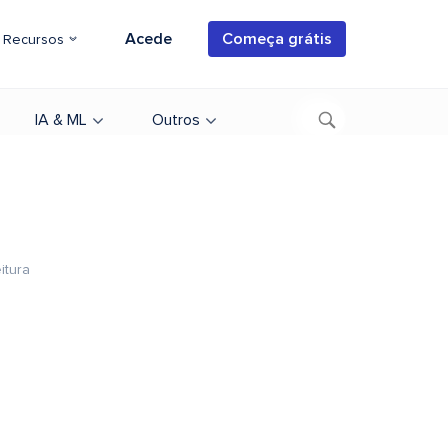
Acede
Começa grátis
Recursos
IA & ML
Outros
itura