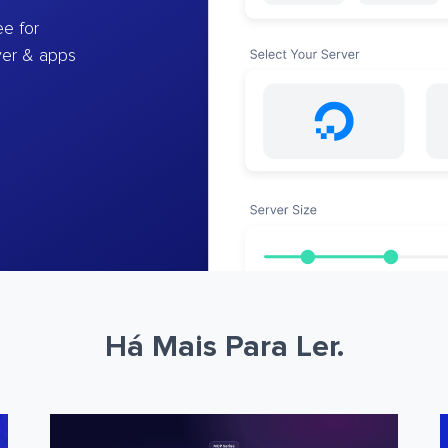
e for
ver & apps
Há Mais Para Ler.