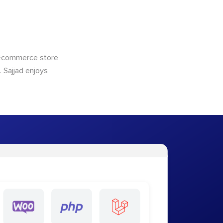
 Ecommerce store
 Sajjad enjoys