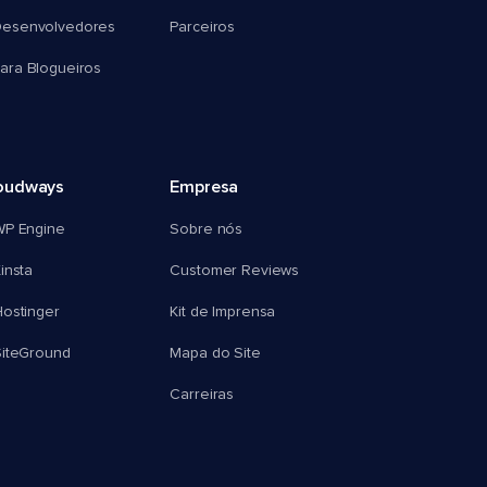
esenvolvedores
Parceiros
ra Blogueiros
oudways
Empresa
WP Engine
Sobre nós
insta
Customer Reviews
ostinger
Kit de Imprensa
SiteGround
Mapa do Site
Carreiras