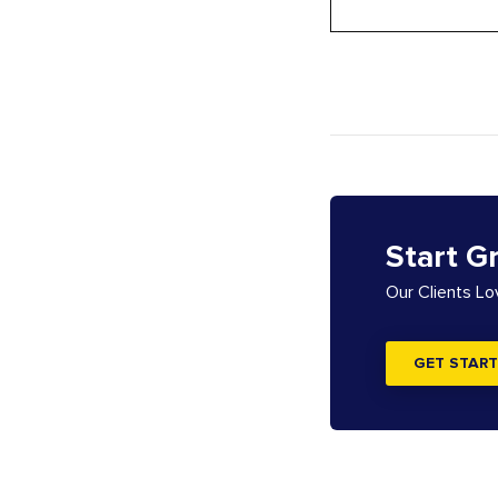
Start G
Our Clients L
GET START