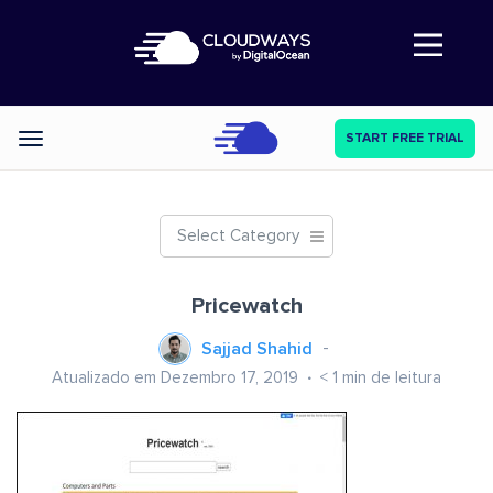
Abre a navegação
START FREE TRIAL
Categories
Select Category
Pricewatch
Sajjad Shahid
Atualizado em Dezembro 17, 2019
< 1
min de leitura