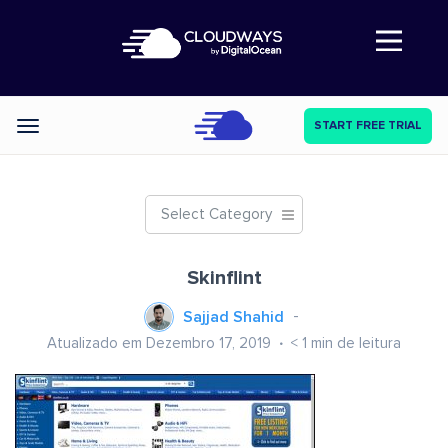
Abre a navegação
START FREE TRIAL
Categories
Select Category
Skinflint
Sajjad Shahid
Atualizado em Dezembro 17, 2019
< 1
min de leitura