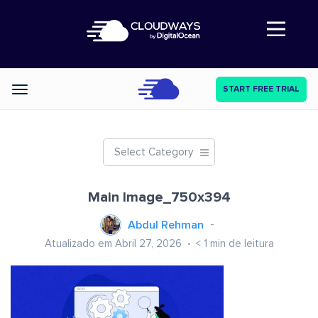
Abre a navegação
START FREE TRIAL
Categories
Select Category
Main Image_750x394
Abdul Rehman
Atualizado em Abril 27, 2026
< 1
min de leitura