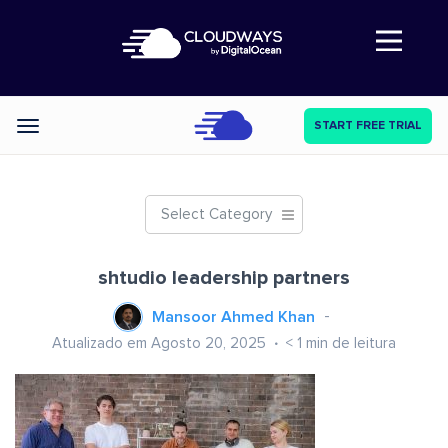
Abre a navegação
START FREE TRIAL
Categories
Select Category
shtudio leadership partners
Mansoor Ahmed Khan
Atualizado em Agosto 20, 2025
< 1
min de leitura