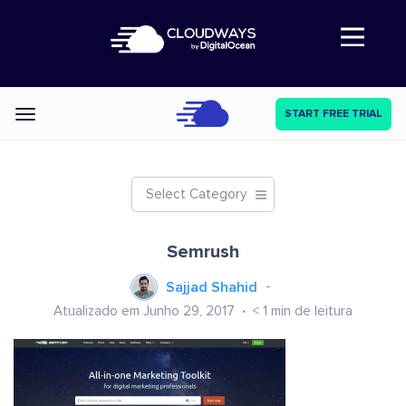
Abre a navegação
START FREE TRIAL
Categories
Select Category
Semrush
Sajjad Shahid
Atualizado em Junho 29, 2017
< 1
min de leitura