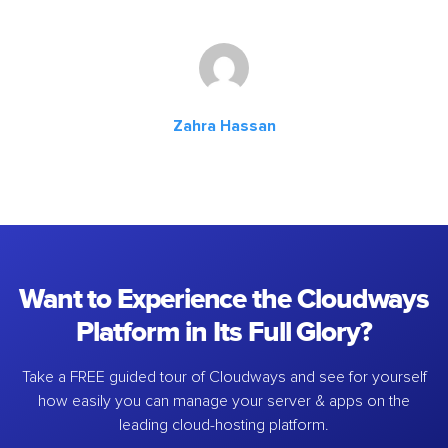
Zahra Hassan
Want to Experience the Cloudways
Platform in Its Full Glory?
Take a FREE guided tour of Cloudways and see for yourself
how easily you can manage your server & apps on the
leading cloud-hosting platform.