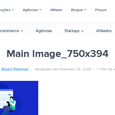
luções
Agências
Afiliado
Blogue
Preços
-commerce
Agências
Startups
Afiliados
Main Image_750x394
Abdul Rehman
Atualizado em Fevereiro 23, 2026
< 1
min de l