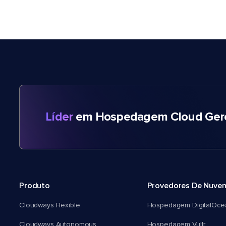
Líder
em Hospedagem Cloud Gere
Produto
Provedores De Nuve
Cloudways Flexible
Hospedagem DigitalOce
Cloudways Autonomous
Hospedagem Vultr