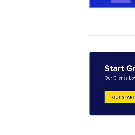
Start G
Our Clients L
GET START