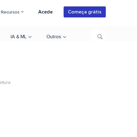
Acede
Começa grátis
Recursos
IA & ML
Outros
eitura