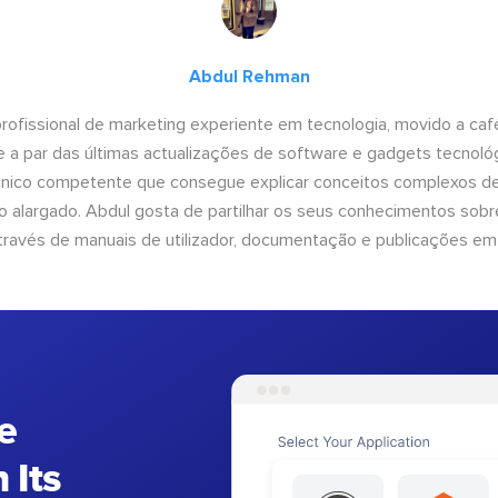
Abdul Rehman
ofissional de marketing experiente em tecnologia, movido a café 
 a par das últimas actualizações de software e gadgets tecnol
cnico competente que consegue explicar conceitos complexos d
o alargado. Abdul gosta de partilhar os seus conhecimentos sobre
ravés de manuais de utilizador, documentação e publicações em
e
 Its