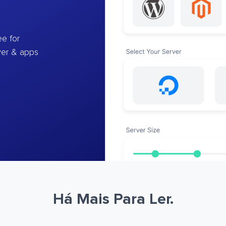
e for
ver & apps
Há Mais Para Ler.