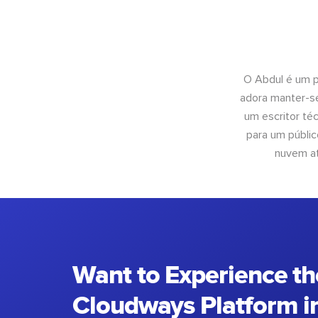
O Abdul é um pr
adora manter-se
um escritor té
para um públic
nuvem at
Want to Experience th
Cloudways Platform in