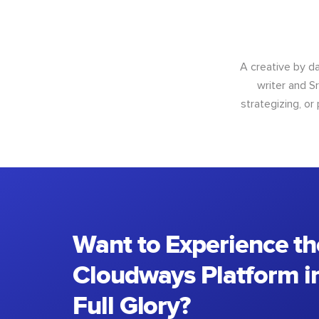
A creative by da
writer and S
strategizing, or
Want to Experience th
Cloudways Platform in
Full Glory?