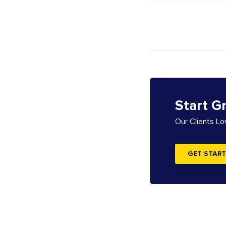
Start G
Our Clients L
GET START