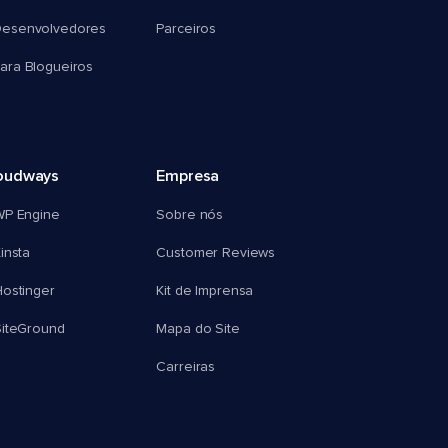
esenvolvedores
Parceiros
ra Blogueiros
oudways
Empresa
WP Engine
Sobre nós
insta
Customer Reviews
ostinger
Kit de Imprensa
SiteGround
Mapa do Site
Carreiras