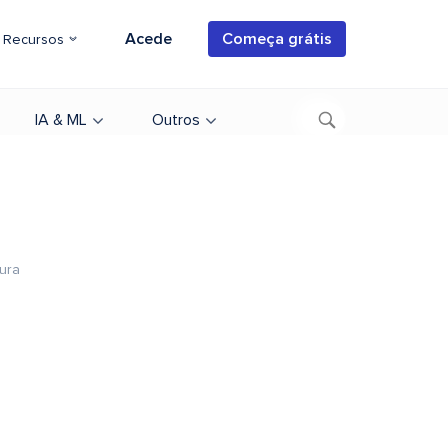
Acede
Começa grátis
Recursos
IA & ML
Outros
tura