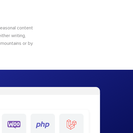
 seasonal content
ther writing,
e mountains or by