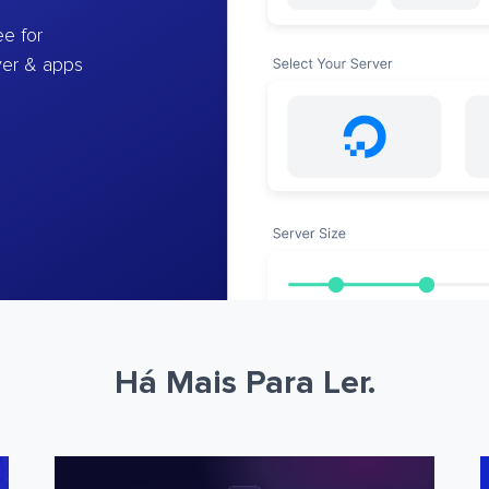
e for
ver & apps
Há Mais Para Ler.