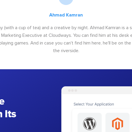
Ahmad Kamran
y (with a cup of tea) and a creative by night. Ahmad Kamran is a
r Marketing Executive at Cloudways. You can find him at his desk ei
 playing games. And in case you can't find him here, he'll be on th
the riverside.
e
 Its