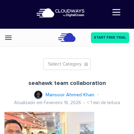
Abre a navegação
START FREE TRIAL
Categories
Select Category
seahawk team collaboration
Mansoor Ahmed Khan
Atualizado em Fevereiro 16, 2026
< 1
min de leitura