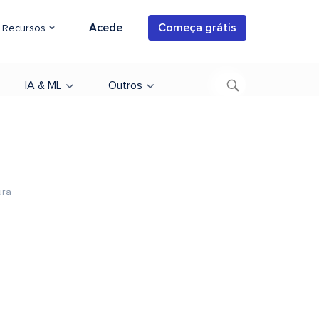
Acede
Começa grátis
Recursos
IA & ML
Outros
ura