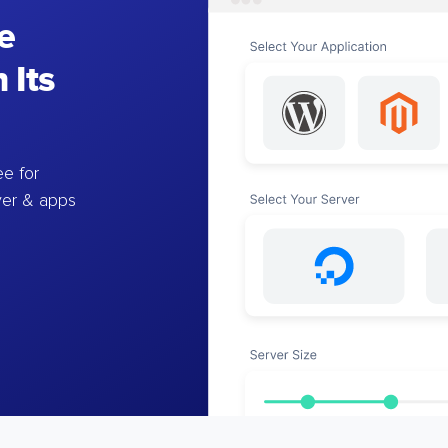
e
 Its
e for
ver & apps