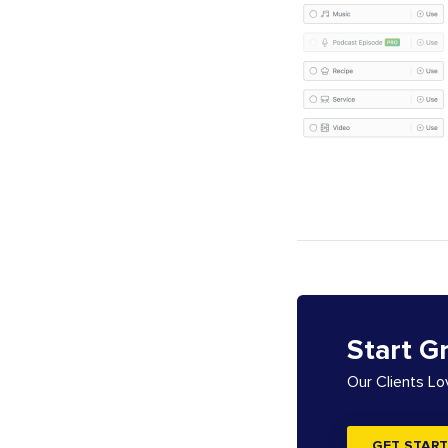
Start G
Our Clients L
GET START