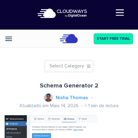
Abre a navegação
START FREE TRIAL
Categories
Select Category
Schema Generator 2
Nisha Thomas
Atualizado em Maio 14, 2026
< 1
min de leitura