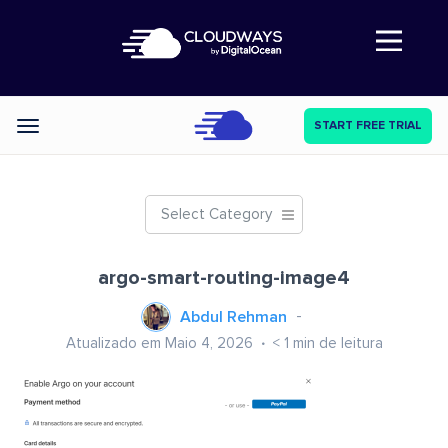
Abre a navegação
START FREE TRIAL
Categories
Select Category
argo-smart-routing-image4
Abdul Rehman
Atualizado em Maio 4, 2026
< 1
min de leitura