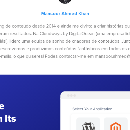
Mansoor Ahmed Khan
ng de conteúdo desde 2014 e ainda me divirto a criar histórias 
geram resultados. Na Cloudways by DigitalOcean (uma empresa líd
iás!), lidero uma equipa de sonho de criadores de conteúdos. Ju
, escrevemos e produzimos conteúdos fantásticos em todos os ca
e-mails, o que quiseres! Podes contactar-me em
mansoor.ahmed@
e
 Its