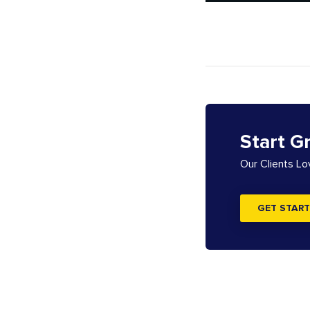
Start G
Our Clients L
GET START