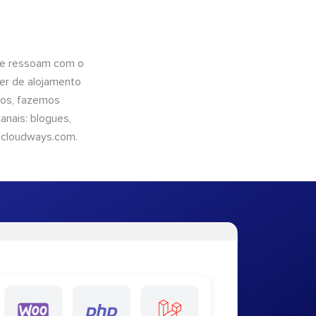
que ressoam com o
er de alojamento
ntos, fazemos
nais: blogues,
cloudways.com
.