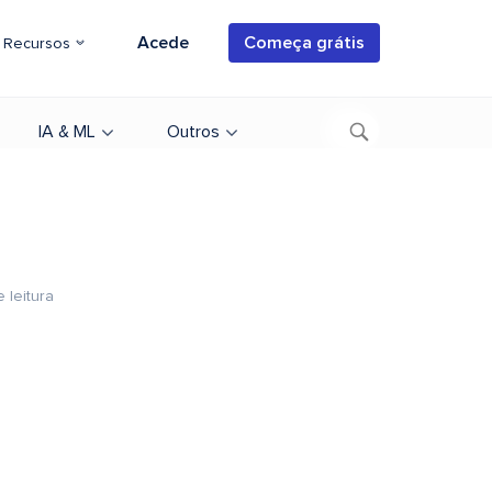
Acede
Começa grátis
Recursos
IA & ML
Outros
 leitura