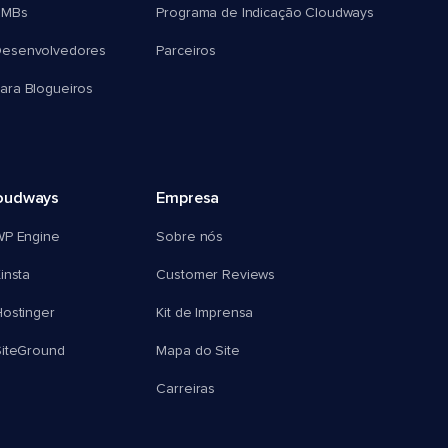
SMBs
Programa de Indicação Cloudways
esenvolvedores
Parceiros
ra Blogueiros
oudways
Empresa
WP Engine
Sobre nós
insta
Customer Reviews
ostinger
Kit de Imprensa
SiteGround
Mapa do Site
Carreiras