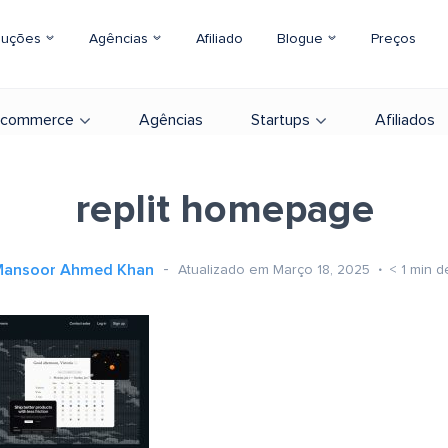
luções
Agências
Afiliado
Blogue
Preços
-commerce
Agências
Startups
Afiliados
replit homepage
ansoor Ahmed Khan
Atualizado em Março 18, 2025
< 1
min de