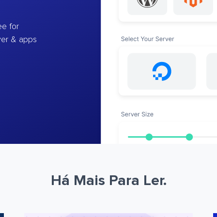
e for
ver & apps
Há Mais Para Ler.