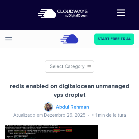
Abre a navegação
START FREE TRIAL
Categories
Select Category
redis enabled on digitalocean unmanaged
vps droplet
Abdul Rehman
Atualizado em Dezembro 26, 2025
< 1
min de leitura