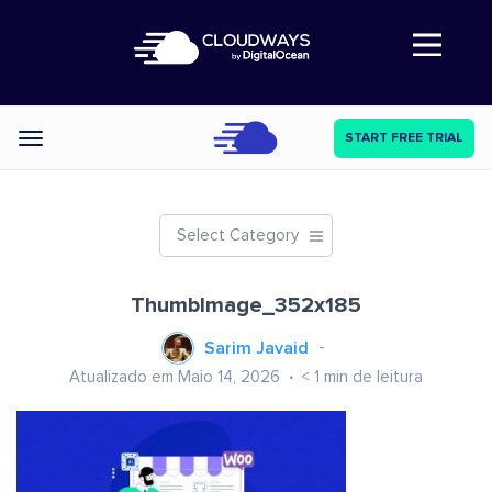
Abre a navegação
START FREE TRIAL
Categories
Select Category
ThumbImage_352x185
Sarim Javaid
Atualizado em Maio 14, 2026
< 1
min de leitura