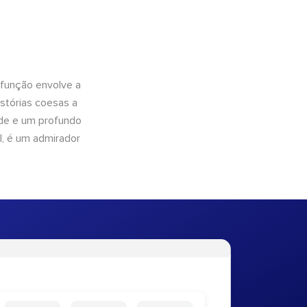
 função envolve a
istórias coesas a
dade e um profundo
l, é um admirador