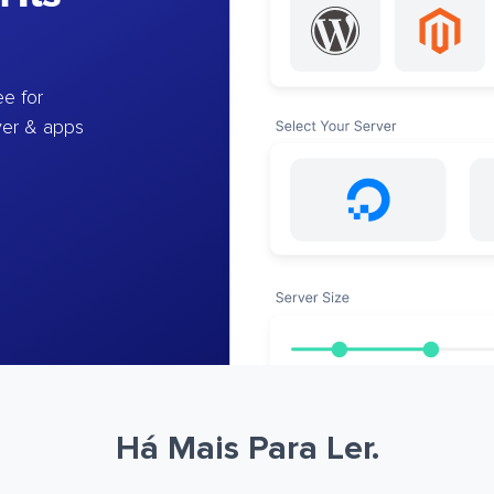
e for
ver & apps
Há Mais Para Ler.