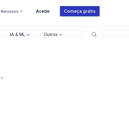
Acede
Começa grátis
Recursos
IA & ML
Outros
ra