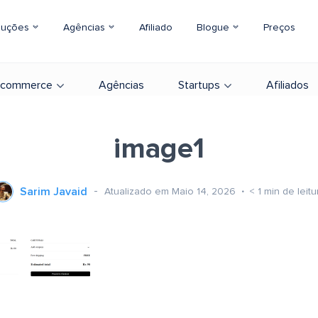
luções
Agências
Afiliado
Blogue
Preços
-commerce
Agências
Startups
Afiliados
image1
Sarim Javaid
Atualizado em Maio 14, 2026
< 1
min de leitu