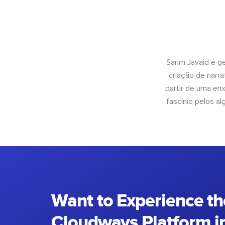
Sarim Javaid é g
criação de narra
partir de uma enx
fascínio pelos a
Want to Experience th
Cloudways Platform in