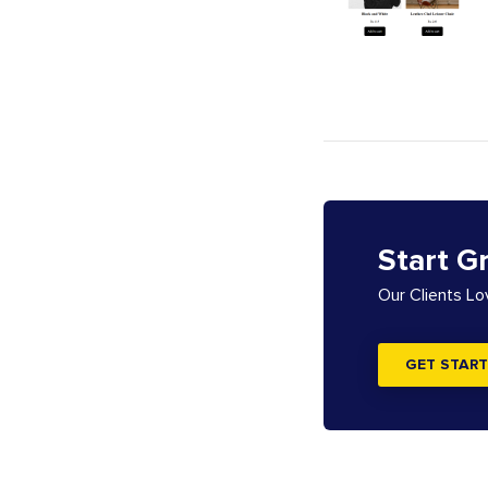
Start G
Our Clients L
GET START