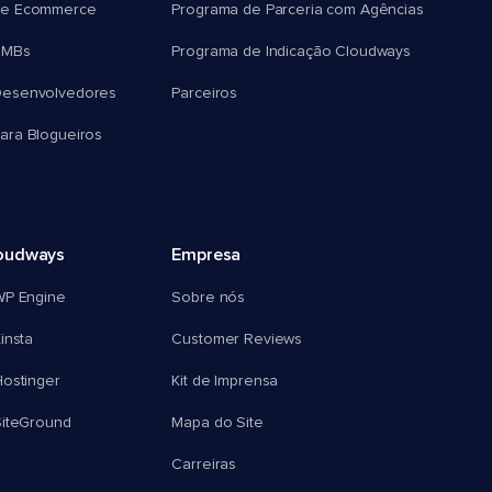
e Ecommerce
Programa de Parceria com Agências
SMBs
Programa de Indicação Cloudways
esenvolvedores
Parceiros
ra Blogueiros
oudways
Empresa
WP Engine
Sobre nós
insta
Customer Reviews
ostinger
Kit de Imprensa
SiteGround
Mapa do Site
Carreiras