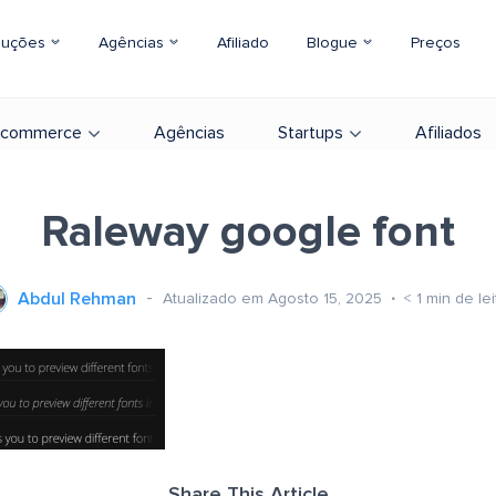
luções
Agências
Afiliado
Blogue
Preços
-commerce
Agências
Startups
Afiliados
Raleway google font
Abdul Rehman
Atualizado em Agosto 15, 2025
< 1
min de lei
Share This Article