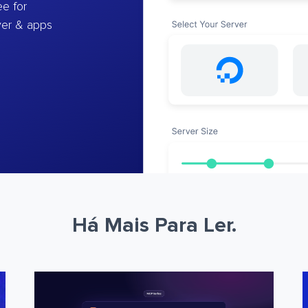
e for
ver & apps
Há Mais Para Ler.