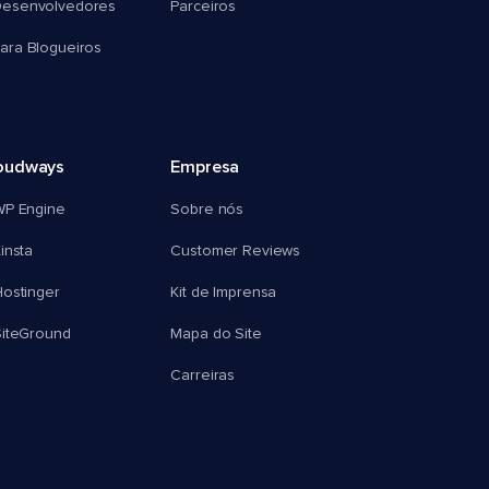
esenvolvedores
Parceiros
ra Blogueiros
oudways
Empresa
WP Engine
Sobre nós
insta
Customer Reviews
ostinger
Kit de Imprensa
SiteGround
Mapa do Site
Carreiras