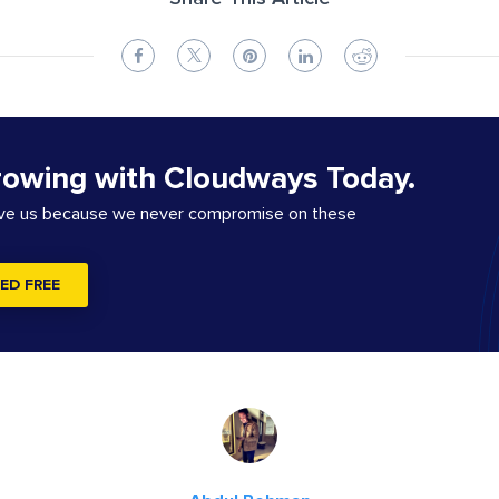
rowing with Cloudways Today.
ove us because we never compromise on these
ED FREE