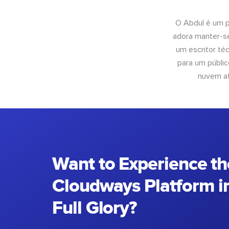
O Abdul é um pr
adora manter-se
um escritor té
para um públic
nuvem at
Want to Experience th
Cloudways Platform in
Full Glory?