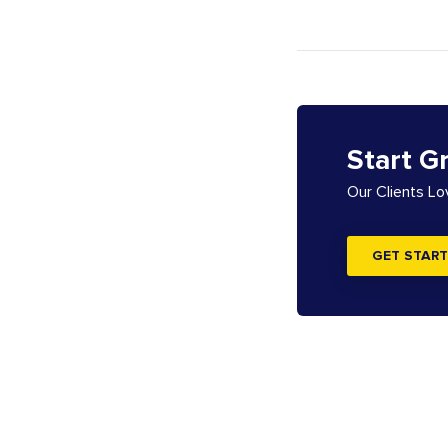
Start G
Our Clients L
GET START