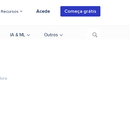
Acede
Começa grátis
Recursos
IA & ML
Outros
tura