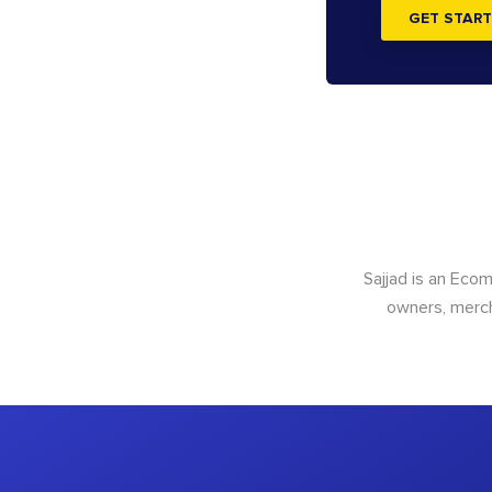
GET START
Sajjad is an Ec
owners, merch