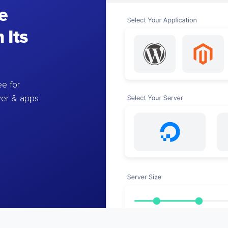
e
 Its
e for
ver & apps