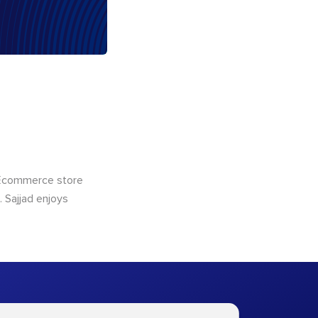
 Ecommerce store
 Sajjad enjoys