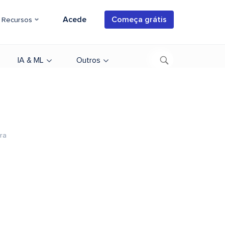
Acede
Começa grátis
Recursos
IA & ML
Outros
ura