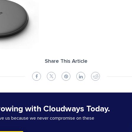
Share This Article
rowing with Cloudways Today.
ove us because we never compromise on these