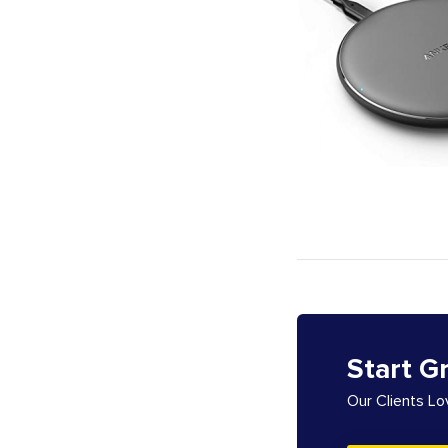
Start G
Our Clients L