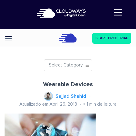
Abre a navegação
START FREE TRIAL
Categories
Select Category
Wearable Devices
Sajjad Shahid
Atualizado em Abril 26, 2018
< 1
min de leitura