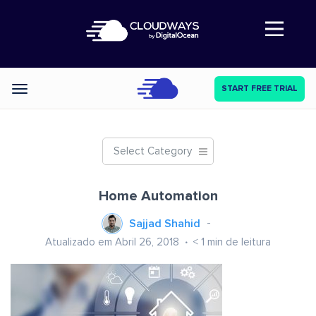
Abre a navegação
START FREE TRIAL
Categories
Select Category
Home Automation
Sajjad Shahid
Atualizado em Abril 26, 2018
< 1
min de leitura