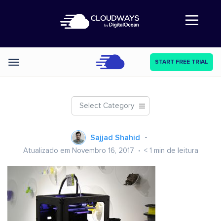
Abre a navegação
START FREE TRIAL
Categories
Select Category
Sajjad Shahid
Atualizado em Novembro 16, 2017
< 1
min de leitura