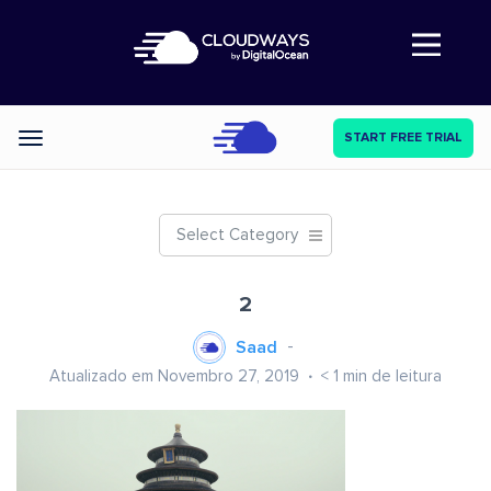
Abre a navegação
START FREE TRIAL
Categories
Select Category
2
Saad
Atualizado em Novembro 27, 2019
< 1
min de leitura