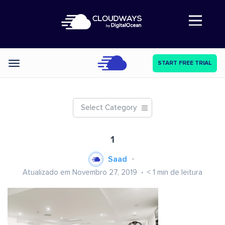
Abre a navegação
START FREE TRIAL
Categories
Select Category
1
Saad
Atualizado em Novembro 27, 2019
< 1
min de leitura