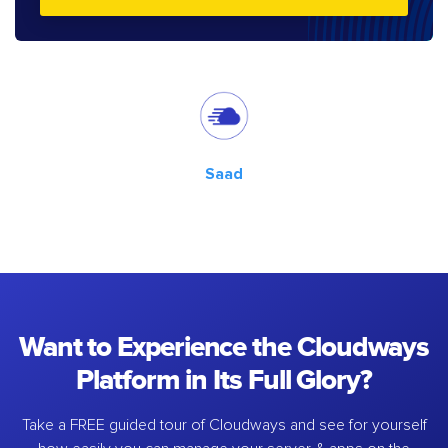
Saad
Want to Experience the Cloudways
Platform in Its Full Glory?
Take a FREE guided tour of Cloudways and see for yourself