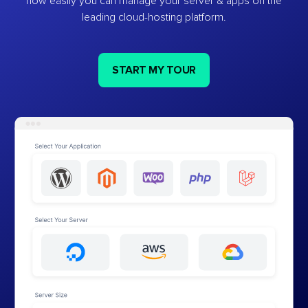
how easily you can manage your server & apps on the
leading cloud-hosting platform.
START MY TOUR