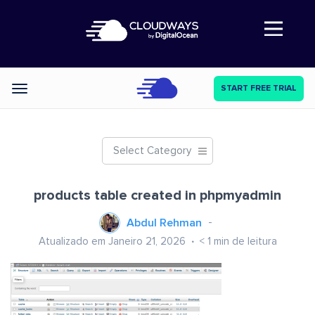
Abre a navegação
START FREE TRIAL
Categories
Select Category
products table created in phpmyadmin
Abdul Rehman
Atualizado em Janeiro 21, 2026
< 1
min de leitura