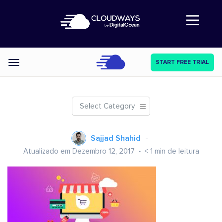
Abre a navegação
START FREE TRIAL
Categories
Select Category
Sajjad Shahid
Atualizado em Dezembro 12, 2017
< 1
min de leitura