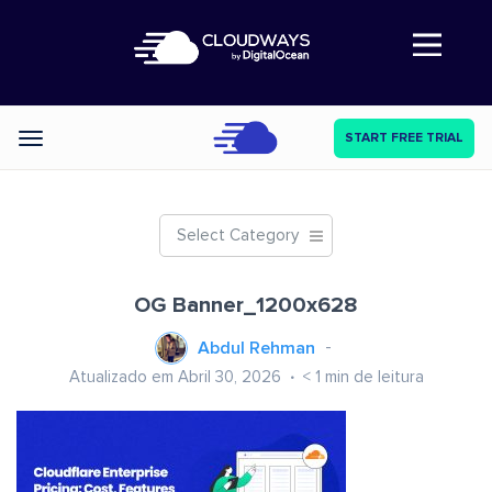
Abre a navegação
START FREE TRIAL
Categories
Select Category
OG Banner_1200x628
Abdul Rehman
Atualizado em Abril 30, 2026
< 1
min de leitura